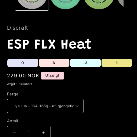
Discraft
ESP FLX Heat
9
6
-3
1
Vanlig
229,00 NOK
Utsolgt
pris
Avgift inkludert.
Farge
Antall
Senk
Øk