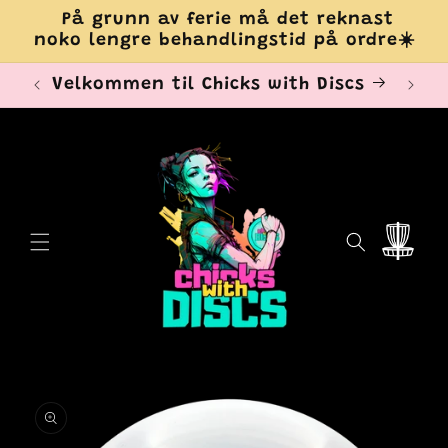
Gå
På grunn av ferie må det reknast
videre til
innholdet
noko lengre behandlingstid på ordre☀️
Velkommen til Chicks with Discs
Grati
Handlekurv
pp til
oduktinformasjon