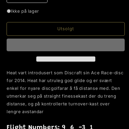
antallet
antallet
for
for
Ikke på lager
ESP
ESP
FLX
FLX
Heat
Heat
Utsolgt
Heat vart introdusert som Discraft sin Ace Race-disc
for 2014. Heat har utruleg god glide og er svært
enkel for nyare discgolfarar å få distanse med. Den
utmerkar seg på straight finessekast der du treng
distanse, og på kontrollerte turnover-kast over
lengre avstandar
Flight Numbers: 9 6 -3 1